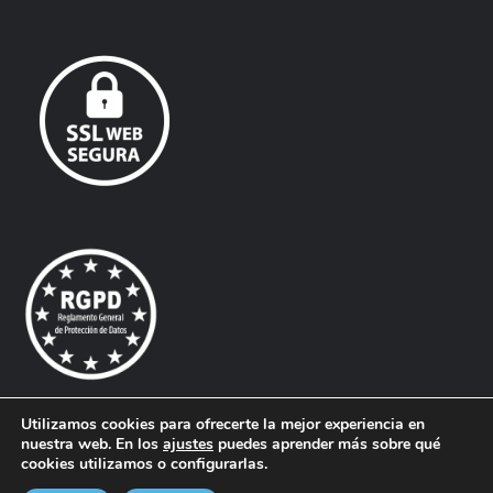
page
page
opens
opens
in
in
new
new
window
window
Utilizamos cookies para ofrecerte la mejor experiencia en
nuestra web. En los
ajustes
puedes aprender más sobre qué
© Todos los derechos reservados. |
Aliques - Diseño Gráfico,
cookies utilizamos o configurarlas.
Web y Comunicación.