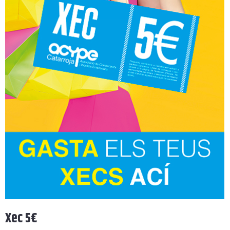
Xec 5€