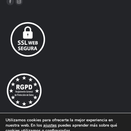
Encuéntranos en:
Facebook
Instagram
page
page
opens
opens
in
in
new
new
window
window
Utilizamos cookies para ofrecerte la mejor experiencia en
nuestra web. En los
ajustes
puedes aprender más sobre qué
© Todos los derechos reservados. |
Aliques - Diseño Gráfico,
cookies utilizamos o configurarlas.