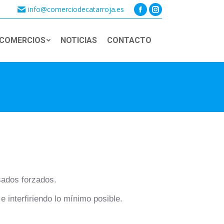
info@comerciodecatarroja.es
Facebook
Instagram
page
page
COMERCIOS
NOTICIAS
CONTACTO
opens
opens
Buscar:
in
in
new
new
window
window
osados forzados.
interfiriendo lo mínimo posible.