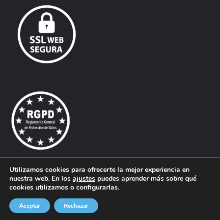
opens
opens
in
in
new
new
window
window
Utilizamos cookies para ofrecerte la mejor experiencia en
nuestra web. En los
ajustes
puedes aprender más sobre qué
© Todos los derechos reservados. |
Aliques - Diseño Gráfico,
cookies utilizamos o configurarlas.
Web y Comunicación.
Aceptar
Rechazar
Barra inferior