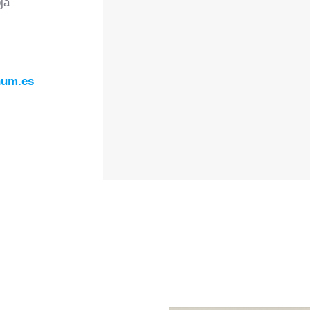
ja
num.es