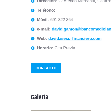
Dirección:
C/ Ateneo Mercantil, Catarro
Teléfono:
Móvil:
691 322 364
e-mail:
david.gamon@bancomediola
Web:
davidasesorfinanciero.com
Horario:
Cita Previa
CONTACTO
Galería