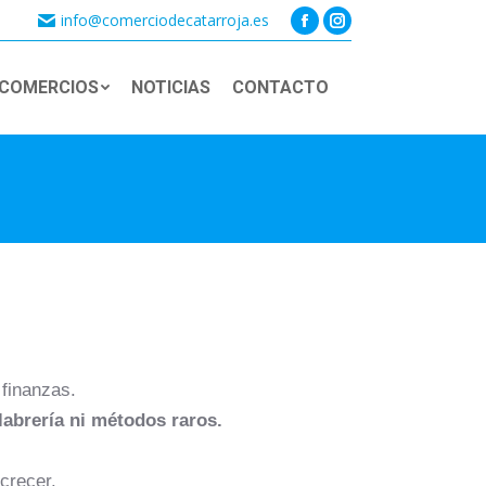
info@comerciodecatarroja.es
Facebook
Instagram
page
page
COMERCIOS
NOTICIAS
CONTACTO
opens
opens
Buscar:
in
in
new
new
window
window
 finanzas.
alabrería ni métodos raros.
 crecer.