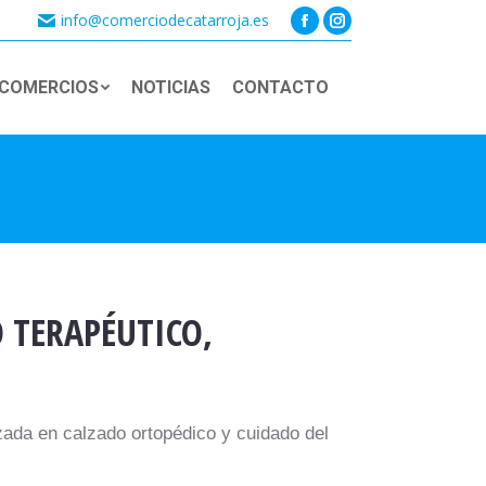
info@comerciodecatarroja.es
Facebook
Instagram
page
page
COMERCIOS
NOTICIAS
CONTACTO
opens
opens
Buscar:
in
in
new
new
window
window
 TERAPÉUTICO,
zada en calzado ortopédico y cuidado del